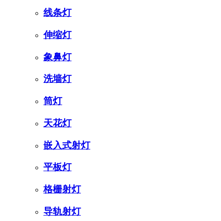
线条灯
伸缩灯
象鼻灯
洗墙灯
筒灯
天花灯
嵌入式射灯
平板灯
格栅射灯
导轨射灯