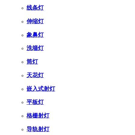
线条灯
伸缩灯
象鼻灯
洗墙灯
筒灯
天花灯
嵌入式射灯
平板灯
格栅射灯
导轨射灯