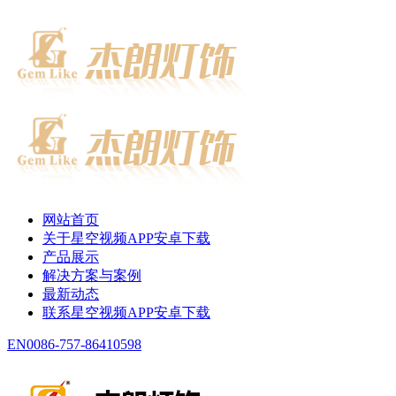
网站首页
关于星空视频APP安卓下载
产品展示
解决方案与案例
最新动态
联系星空视频APP安卓下载
EN
0086-757-86410598