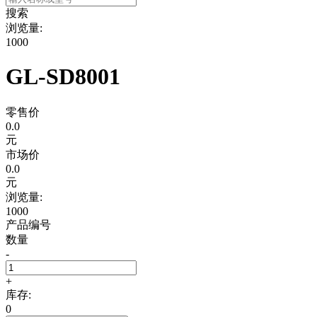
搜索
浏览量:
1000
GL-SD8001
零售价
0.0
元
市场价
0.0
元
浏览量:
1000
产品编号
数量
-
+
库存:
0