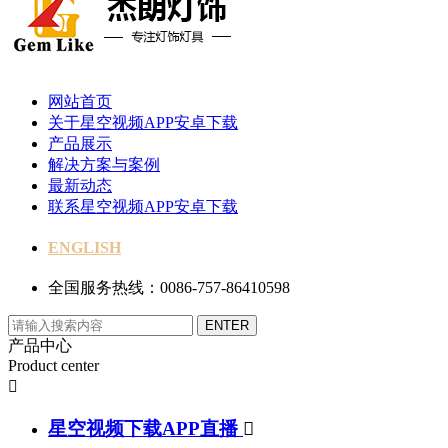
网站首页
关于星空视频APP安卓下载
产品展示
解决方案与案例
最新动态
联系星空视频APP安卓下载
ENGLISH
全国服务热线：0086-757-86410598
产品中心
Product center

星空视频下载APP直播
