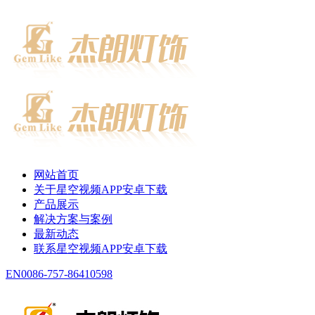
网站首页
关于星空视频APP安卓下载
产品展示
解决方案与案例
最新动态
联系星空视频APP安卓下载
EN
0086-757-86410598