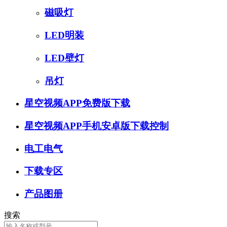
磁吸灯
LED明装
LED壁灯
吊灯
星空视频APP免费版下载
星空视频APP手机安卓版下载控制
电工电气
下载专区
产品图册
搜索