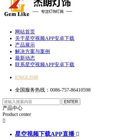
网站首页
关于星空视频APP安卓下载
产品展示
解决方案与案例
最新动态
联系星空视频APP安卓下载
ENGLISH
全国服务热线：0086-757-86410598
产品中心
Product center

星空视频下载APP直播
