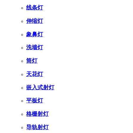
线条灯
伸缩灯
象鼻灯
洗墙灯
筒灯
天花灯
嵌入式射灯
平板灯
格栅射灯
导轨射灯