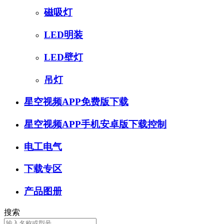
磁吸灯
LED明装
LED壁灯
吊灯
星空视频APP免费版下载
星空视频APP手机安卓版下载控制
电工电气
下载专区
产品图册
搜索