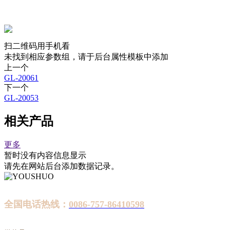
扫二维码用手机看
未找到相应参数组，请于后台属性模板中添加
上一个
GL-20061
下一个
GL-20053
相关产品
更多
暂时没有内容信息显示
请先在网站后台添加数据记录。
全国电话热线：
0086-757-86410598