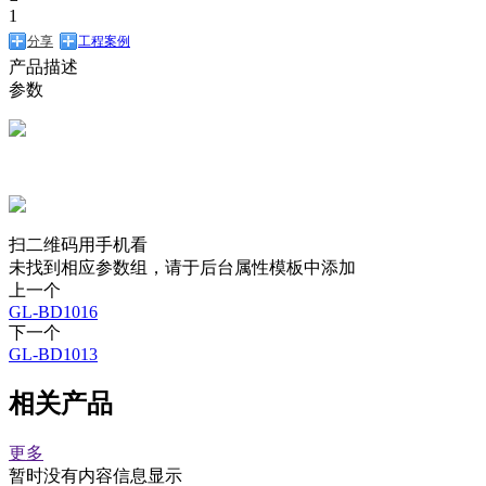
1
分享
工程案例
产品描述
参数
扫二维码用手机看
未找到相应参数组，请于后台属性模板中添加
上一个
GL-BD1016
下一个
GL-BD1013
相关产品
更多
暂时没有内容信息显示