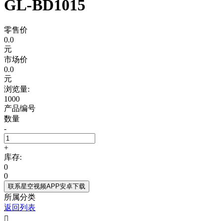
GL-BD1015
零售价
0.0
元
市场价
0.0
元
浏览量:
1000
产品编号
数量
-
+
库存:
0
0
联系星空视频APP安卓下载
所属分类
返回列表
