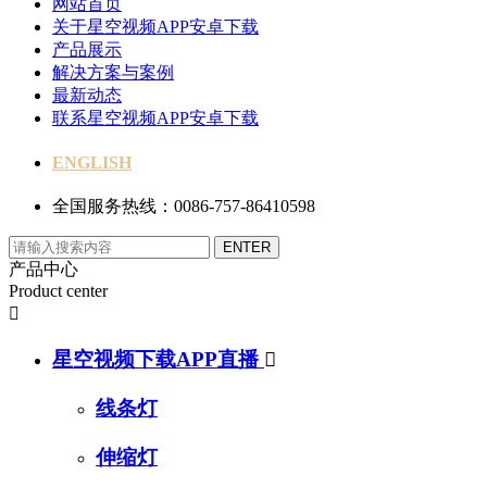
网站首页
关于星空视频APP安卓下载
产品展示
解决方案与案例
最新动态
联系星空视频APP安卓下载
ENGLISH
全国服务热线：0086-757-86410598
产品中心
Product center

星空视频下载APP直播

线条灯
伸缩灯