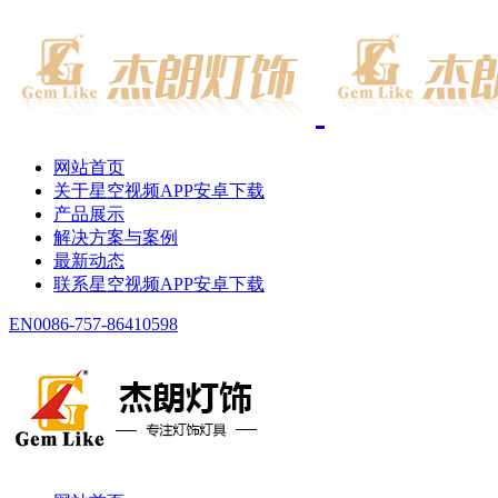
网站首页
关于星空视频APP安卓下载
产品展示
解决方案与案例
最新动态
联系星空视频APP安卓下载
EN
0086-757-86410598