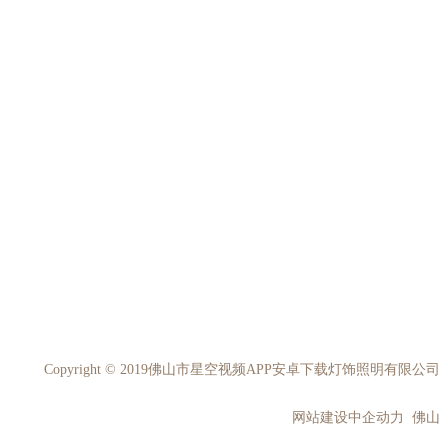
Copyright © 2019佛山市星空视频APP安卓下载灯饰照明有限公司
网站建设中企动力 佛山