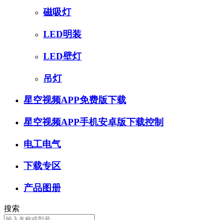
磁吸灯
LED明装
LED壁灯
吊灯
星空视频APP免费版下载
星空视频APP手机安卓版下载控制
电工电气
下载专区
产品图册
搜索