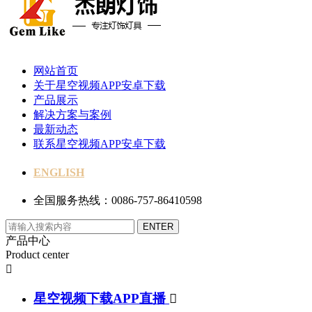
网站首页
关于星空视频APP安卓下载
产品展示
解决方案与案例
最新动态
联系星空视频APP安卓下载
ENGLISH
全国服务热线：0086-757-86410598
产品中心
Product center

星空视频下载APP直播
