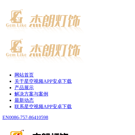
网站首页
关于星空视频APP安卓下载
产品展示
解决方案与案例
最新动态
联系星空视频APP安卓下载
EN
0086-757-86410598