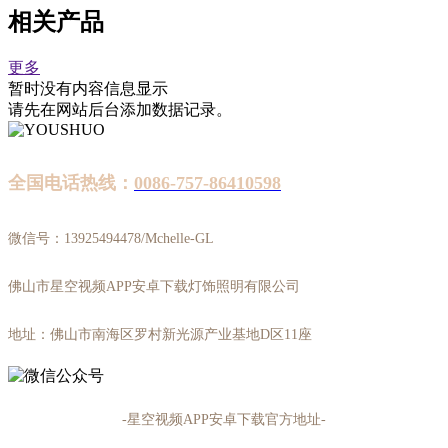
相关产品
更多
暂时没有内容信息显示
请先在网站后台添加数据记录。
全国电话热线：
0086-757-86410598
微信号：13925494478/Mchelle-GL
佛山市星空视频APP安卓下载灯饰照明有限公司
地址：佛山市南海区罗村新光源产业基地D区11座
-星空视频APP安卓下载官方地址-