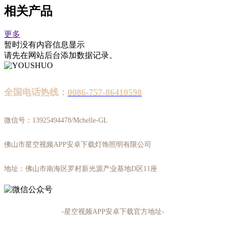
相关产品
更多
暂时没有内容信息显示
请先在网站后台添加数据记录。
全国电话热线：
0086-757-86410598
微信号：13925494478/Mchelle-GL
佛山市星空视频APP安卓下载灯饰照明有限公司
地址：佛山市南海区罗村新光源产业基地D区11座
-星空视频APP安卓下载官方地址-