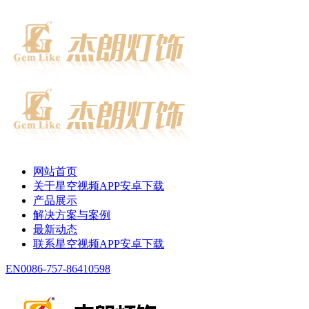
网站首页
关于星空视频APP安卓下载
产品展示
解决方案与案例
最新动态
联系星空视频APP安卓下载
EN
0086-757-86410598