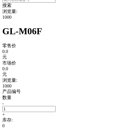
搜索
浏览量:
1000
GL-M06F
零售价
0.0
元
市场价
0.0
元
浏览量:
1000
产品编号
数量
-
+
库存:
0